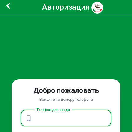
Авторизация
Добро пожаловать
Войдите по номеру телефона
Телефон для входа
phone_android