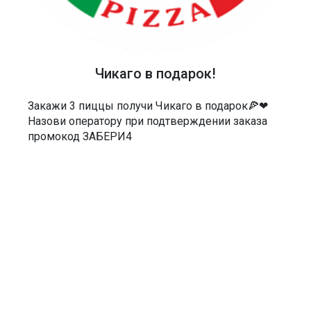
ТЕЛЕФОН
40-48-40
АДРЕС
Чикаго в подарок!
Россия, Саратов, Чернышевского 55/3Е
Закажи 3 пиццы получи Чикаго в подарок🍕❤
МЫ В СОЦСЕТЯХ
Назови оператору при подтверждении заказа
промокод ЗАБЕРИ4
ДОКУМЕНТЫ
Политика в отношении обработки персональных данных
Согласие на обработку персональных данных
Согласие на обработку персональных данных посредством сервиса
веб-аналитики «Яндекс.Метрика» и AppMetrica
Согласие на информационную и рекламную рассылку
Пользовательское соглашение