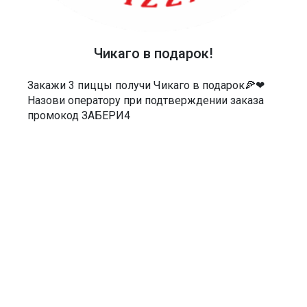
40-48-40
АДРЕС
Россия, Саратов, Чернышевского 55/3Е
Чикаго в подарок!
МЫ В СОЦСЕТЯХ
Закажи 3 пиццы получи Чикаго в подарок🍕❤
Назови оператору при подтверждении заказа
промокод ЗАБЕРИ4
ДОКУМЕНТЫ
Политика в отношении обработки персональных данных
Согласие на обработку персональных данных
Согласие на обработку персональных данных посредством сервиса
веб-аналитики «Яндекс.Метрика» и AppMetrica
Согласие на информационную и рекламную рассылку
Пользовательское соглашение