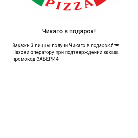
ТЕЛЕФОН
40-48-40
АДРЕС
Чикаго в подарок!
Россия, Саратов, Чернышевского 55/3Е
Закажи 3 пиццы получи Чикаго в подарок🍕❤
МЫ В СОЦСЕТЯХ
Назови оператору при подтверждении заказа
промокод ЗАБЕРИ4
ДОКУМЕНТЫ
Политика в отношении обработки персональных данных
Согласие на обработку персональных данных
Согласие на обработку персональных данных посредством сервиса
веб-аналитики «Яндекс.Метрика» и AppMetrica
Согласие на информационную и рекламную рассылку
Пользовательское соглашение