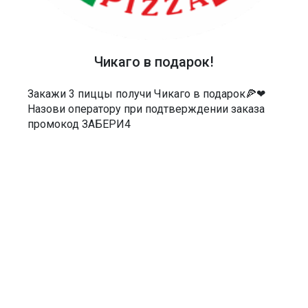
ТЕЛЕФОН
40-48-40
АДРЕС
Чикаго в подарок!
Россия, Саратов, Чернышевского 55/3Е
Закажи 3 пиццы получи Чикаго в подарок🍕❤
МЫ В СОЦСЕТЯХ
Назови оператору при подтверждении заказа
промокод ЗАБЕРИ4
ДОКУМЕНТЫ
Политика в отношении обработки персональных данных
Согласие на обработку персональных данных
Согласие на обработку персональных данных посредством сервиса
веб-аналитики «Яндекс.Метрика» и AppMetrica
Согласие на информационную и рекламную рассылку
Пользовательское соглашение