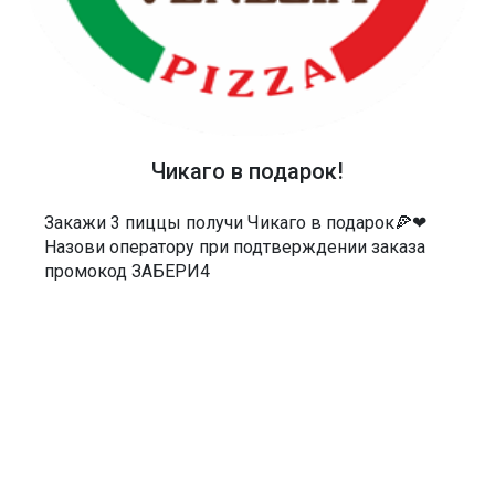
Вива Венеция Пицца
СКАЧАТЬ ПРИЛОЖЕНИЕ
ТЕЛЕФОН
Чикаго в подарок!
40-48-40
АДРЕС
Закажи 3 пиццы получи Чикаго в подарок🍕❤
Назови оператору при подтверждении заказа
Россия, Саратов, Чернышевского 55/3Е
промокод ЗАБЕРИ4
МЫ В СОЦСЕТЯХ
ДОКУМЕНТЫ
Политика в отношении обработки персональных данных
Согласие на обработку персональных данных
Согласие на обработку персональных данных посредством сервиса