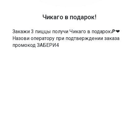
Россия, Саратов, Чернышевского 55/3Е
Чикаго в подарок!
МЫ В СОЦСЕТЯХ
Закажи 3 пиццы получи Чикаго в подарок🍕❤
Назови оператору при подтверждении заказа
промокод ЗАБЕРИ4
ДОКУМЕНТЫ
Политика в отношении обработки персональных данных
Согласие на обработку персональных данных
Согласие на обработку персональных данных посредством сервиса
веб-аналитики «Яндекс.Метрика» и AppMetrica
Согласие на информационную и рекламную рассылку
Пользовательское соглашение
Нужен сайт, бот, мобильное приложение
Написать
для вашего бизнеса доставки? Пишите!