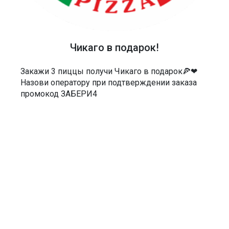
ТЕЛЕФОН
40-48-40
АДРЕС
Чикаго в подарок!
Россия, Саратов, Чернышевского 55/3Е
Закажи 3 пиццы получи Чикаго в подарок🍕❤
МЫ В СОЦСЕТЯХ
Назови оператору при подтверждении заказа
промокод ЗАБЕРИ4
ДОКУМЕНТЫ
Политика в отношении обработки персональных данных
Согласие на обработку персональных данных
Согласие на обработку персональных данных посредством сервиса
веб-аналитики «Яндекс.Метрика» и AppMetrica
Согласие на информационную и рекламную рассылку
Пользовательское соглашение