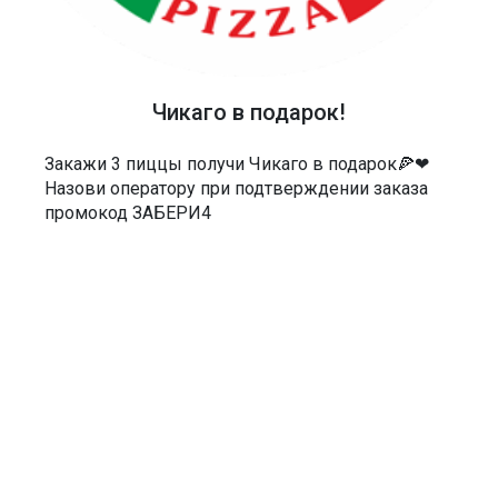
ТЕЛЕФОН
40-48-40
АДРЕС
Чикаго в подарок!
Россия, Саратов, Чернышевского 55/3Е
Закажи 3 пиццы получи Чикаго в подарок🍕❤
МЫ В СОЦСЕТЯХ
Назови оператору при подтверждении заказа
промокод ЗАБЕРИ4
ДОКУМЕНТЫ
Политика в отношении обработки персональных данных
Согласие на обработку персональных данных
Согласие на обработку персональных данных посредством сервиса
веб-аналитики «Яндекс.Метрика» и AppMetrica
Согласие на информационную и рекламную рассылку
Пользовательское соглашение