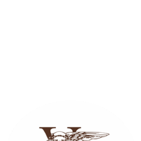
750 ₽
ДОБАВИТЬ
33 см 900 г Соус томатный, ветчина, сервелат,
перец болгарский, перец острый, смесь перцев,
маслины, сыр, соус «Венеция»; ветчина, помидоры,
сыр, соус «Венеция»