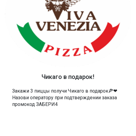
share
ПОДЕЛИТЬСЯ
Вива Венеция Пицца
СКАЧАТЬ ПРИЛОЖЕНИЕ
Чикаго в подарок!
Закажи 3 пиццы получи Чикаго в подарок🍕❤
Назови оператору при подтверждении заказа
ТЕЛЕФОН
промокод ЗАБЕРИ4
40-48-40
АДРЕС
Россия, Саратов, Чернышевского 55/3Е