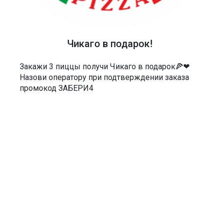
40-48-40
АДРЕС
Чикаго в подарок!
Россия, Саратов, Чернышевского 55/3Е
МЫ В СОЦСЕТЯХ
Закажи 3 пиццы получи Чикаго в подарок🍕❤
Назови оператору при подтверждении заказа
промокод ЗАБЕРИ4
ДОКУМЕНТЫ
Политика в отношении обработки персональных данных
Согласие на обработку персональных данных
Согласие на обработку персональных данных посредством сервиса
веб-аналитики «Яндекс.Метрика» и AppMetrica
Согласие на информационную и рекламную рассылку
Пользовательское соглашение