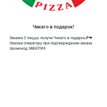
ТЕЛЕФОН
40-48-40
Чикаго в подарок!
АДРЕС
Россия, Саратов, Чернышевского 55/3Е
Закажи 3 пиццы получи Чикаго в подарок🍕❤
Назови оператору при подтверждении заказа
МЫ В СОЦСЕТЯХ
промокод ЗАБЕРИ4
ДОКУМЕНТЫ
Политика в отношении обработки персональных данных
Согласие на обработку персональных данных
Согласие на обработку персональных данных посредством сервиса
веб-аналитики «Яндекс.Метрика» и AppMetrica
Согласие на информационную и рекламную рассылку
Пользовательское соглашение