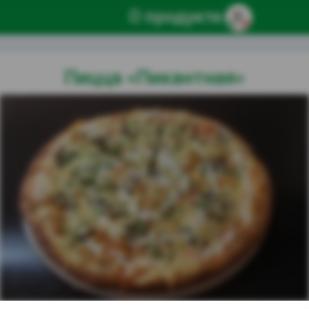
О продукте
Пицца «Пикантная»