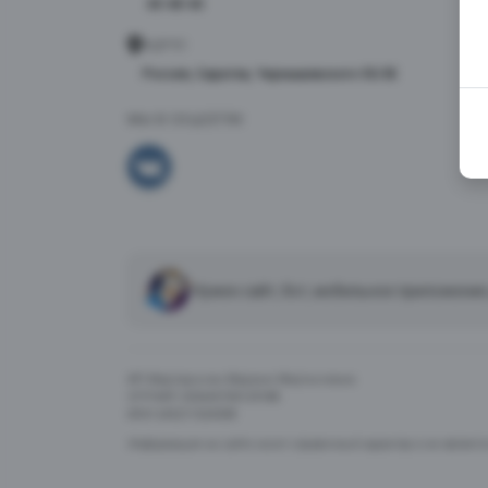
40-48-40
АДРЕС
Россия, Саратов, Чернышевского 55/3Е
МЫ В СОЦСЕТЯХ
Нужен сайт, бот, мобильное приложение
ИП Мартиросян Марине Мкртычевна
ОГРНИП 325645700129188
ИНН 645211024308
Информация на сайте носит справочный характер и не являетс