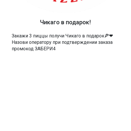
40-48-40
АДРЕС
Россия, Саратов, Чернышевского 55/3Е
Чикаго в подарок!
МЫ В СОЦСЕТЯХ
Закажи 3 пиццы получи Чикаго в подарок🍕❤
Назови оператору при подтверждении заказа
промокод ЗАБЕРИ4
ДОКУМЕНТЫ
Политика в отношении обработки персональных данных
Согласие на обработку персональных данных
Согласие на обработку персональных данных посредством сервиса
веб-аналитики «Яндекс.Метрика» и AppMetrica
Согласие на информационную и рекламную рассылку
Пользовательское соглашение
Нужен сайт, бот, мобильное приложение