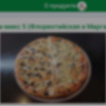
О продукте
а-микс 5 (Флорентийская и Марга