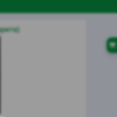
рита)