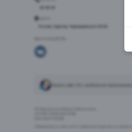
40-48-40
АДРЕС
Россия, Саратов, Чернышевского 55/3Е
МЫ В СОЦСЕТЯХ
Нужен сайт, бот, мобильное приложение
ИП Мартиросян Марине Мкртычевна
ОГРНИП 325645700129188
ИНН 645211024308
Информация на сайте носит справочный характер и не являетс