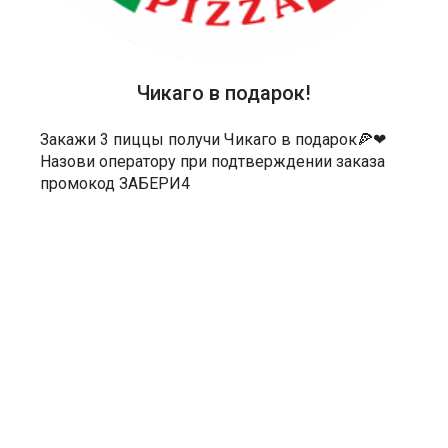
ТЕЛЕФОН
40-48-40
АДРЕС
Чикаго в подарок!
Россия, Саратов, Чернышевского 55/3Е
Закажи 3 пиццы получи Чикаго в подарок🍕❤
МЫ В СОЦСЕТЯХ
Назови оператору при подтверждении заказа
промокод ЗАБЕРИ4
ДОКУМЕНТЫ
Политика в отношении обработки персональных данных
Согласие на обработку персональных данных
Согласие на обработку персональных данных посредством сервиса
веб-аналитики «Яндекс.Метрика» и AppMetrica
Согласие на информационную и рекламную рассылку
Пользовательское соглашение