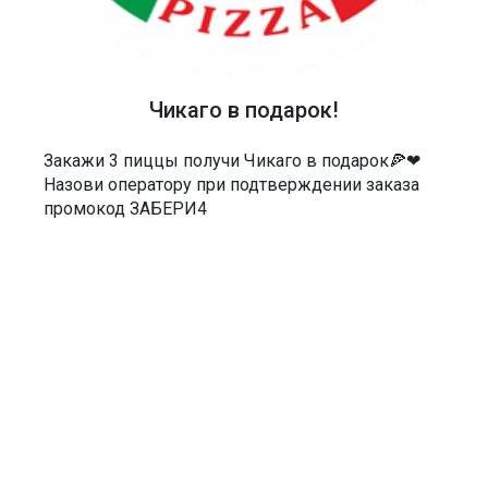
ТЕЛЕФОН
40-48-40
АДРЕС
Чикаго в подарок!
Россия, Саратов, Чернышевского 55/3Е
Закажи 3 пиццы получи Чикаго в подарок🍕❤
МЫ В СОЦСЕТЯХ
Назови оператору при подтверждении заказа
промокод ЗАБЕРИ4
ДОКУМЕНТЫ
Политика в отношении обработки персональных данных
Согласие на обработку персональных данных
Согласие на обработку персональных данных посредством сервиса
веб-аналитики «Яндекс.Метрика» и AppMetrica
Согласие на информационную и рекламную рассылку
Пользовательское соглашение