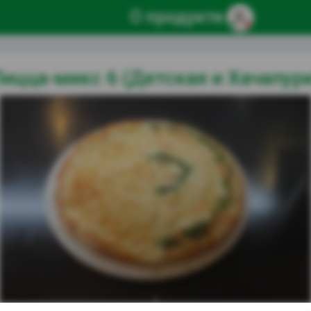
О продукте
ицца-микс 6 (Детская и Хачапур