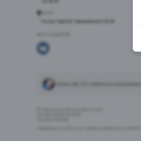
40-48-40
АДРЕС
Россия, Саратов, Чернышевского 55/3Е
МЫ В СОЦСЕТЯХ
Нужен сайт, бот, мобильное приложение
ИП Мартиросян Марине Мкртычевна
ОГРНИП 325645700129188
ИНН 645211024308
Информация на сайте носит справочный характер и не являетс