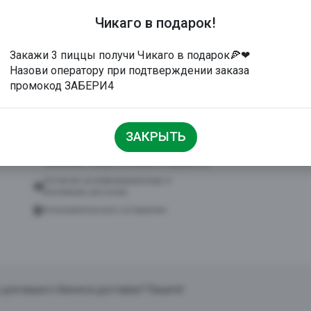
Чикаго в подарок!
Закажи 3 пиццы получи Чикаго в подарок🍕❤
ДОКУМЕНТЫ
СКАЧАТЬ ПР
Назови оператору при подтверждении заказа
Политика в отношении обработки
промокод ЗАБЕРИ4
персональных данных
Согласие на обработку персональных
данных
ЗАКРЫТЬ
Согласие на обработку персональных
данных посредством сервиса веб-
аналитики «Яндекс.Метрика» и AppMetrica
Согласие на информационную и
рекламную рассылку
Пользовательское соглашение
 для вашего бизнеса доставки? Пишите!