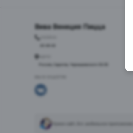
Вива Венеция Пицца
ТЕЛЕФОН
40-48-40
АДРЕС
Россия, Саратов, Чернышевского 55/3Е
МЫ В СОЦСЕТЯХ
Нужен сайт, бот, мобильное приложение