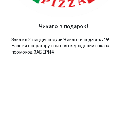
ТЕЛЕФОН
40-48-40
АДРЕС
Чикаго в подарок!
Россия, Саратов, Чернышевского 55/3Е
Закажи 3 пиццы получи Чикаго в подарок🍕❤
МЫ В СОЦСЕТЯХ
Назови оператору при подтверждении заказа
промокод ЗАБЕРИ4
ДОКУМЕНТЫ
Политика в отношении обработки персональных данных
Согласие на обработку персональных данных
Согласие на обработку персональных данных посредством сервиса
веб-аналитики «Яндекс.Метрика» и AppMetrica
Согласие на информационную и рекламную рассылку
Пользовательское соглашение