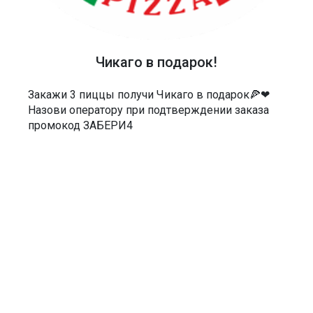
40-48-40
АДРЕС
Чикаго в подарок!
Россия, Саратов, Чернышевского 55/3Е
МЫ В СОЦСЕТЯХ
Закажи 3 пиццы получи Чикаго в подарок🍕❤
Назови оператору при подтверждении заказа
промокод ЗАБЕРИ4
ДОКУМЕНТЫ
Политика в отношении обработки персональных данных
Согласие на обработку персональных данных
Согласие на обработку персональных данных посредством сервиса
веб-аналитики «Яндекс.Метрика» и AppMetrica
Согласие на информационную и рекламную рассылку
Пользовательское соглашение